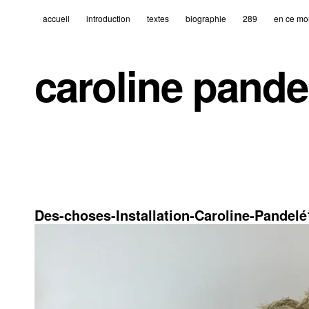
accueil
introduction
textes
biographie
289
en ce mo
caroline pande
2 octobre 2019
595 × 397
Des-choses-Installation-Caroline-Pandelé