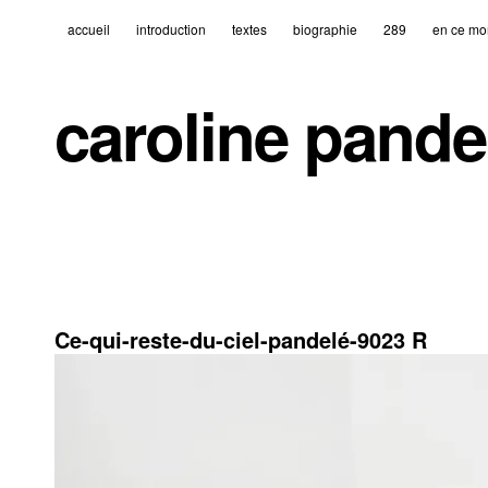
accueil
introduction
textes
biographie
289
en ce mo
caroline pande
3 décembre 2021
595 × 397
Ce-qui-reste-du-ciel-pandelé-9023 R