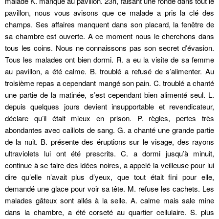
malade K. manque au pavillon. 23h, faisant une ronde dans tout le
pavillon, nous vous avisons que ce malade a pris la clé des
champs. Ses affaires manquent dans son placard, la fenêtre de
sa chambre est ouverte. A ce moment nous le cherchons dans
tous les coins. Nous ne connaissons pas son secret d’évasion.
Tous les malades ont bien dormi. R. a eu la visite de sa femme
au pavillon, a été calme. B. troublé a refusé de s’alimenter. Au
troisième repas a cependant mangé son pain. C. troublé a chanté
une partie de la matinée, s’est cependant bien alimenté seul. L.
depuis quelques jours devient insupportable et revendicateur,
déclare qu’il était mieux en prison. P. règles, pertes très
abondantes avec caillots de sang. G. a chanté une grande partie
de la nuit. B. présente des éruptions sur le visage, des rayons
ultraviolets lui ont été prescrits. C. a dormi jusqu’à minuit,
continue à se faire des idées noires, a appelé la veilleuse pour lui
dire qu’elle n’avait plus d’yeux, que tout était fini pour elle,
demandé une glace pour voir sa tête. M. refuse les cachets. Les
malades gâteux sont allés à la selle. A. calme mais sale mine
dans la chambre, a été corseté au quartier cellulaire. S. plus