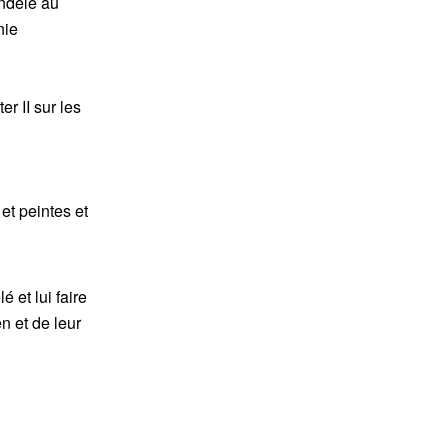
andelé au
nie
r II sur les
et peintes et
 et lui faire
n et de leur