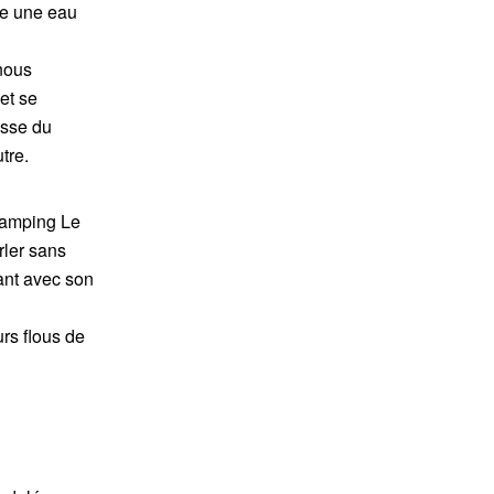
ne une eau
nous
et se
esse du
tre.
 camping Le
rler sans
tant avec son
rs flous de