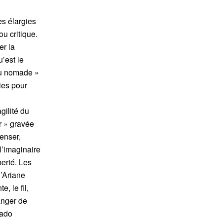
es élargies
u critique.
er la
’est le
eau nomade »
ies pour
gilité du
r » gravée
enser,
l’imaginaire
berté. Les
d’Ariane
, le fil,
anger de
tado