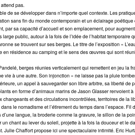
 attend pas.
ble de se développer dans n’importe quel contexte. Les pratiqu
tation sans fin du monde contemporain et un éclairage poétique o
nt, par sa capacité d’accueil et son emplacement, pour augment
arge public, autour à la fois de l’idée de l’habitat temporaire qu
onne se trouvent sur ses berges. Le titre de l’exposition « L’
iste en résidence au camping et le sens des œuvres qui sont réun
andelé, berges réunies verticalement qui remettent en jeu la fra
e vie à une autre. Son injonction « ne laisse pas la pluie tombe
rieure, un appel à sauvegarder son libre arbitre, sa liberté de p
volants en forme d’animaux marins de Jason Glasser renvoient à 
 changeants et des circulations incontrôlées, territoires de la li
e dans le nomadisme et l’étirement du temps dans l’espace. Fil 
d’une langue, la broderie comme la gravure, le sillon de la pointe
 chant au lever du soleil, projette à la fois la douceur et le d
t. Julie Chaffort propose ici une spectaculaire intimité. Eric Hur