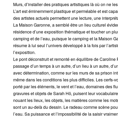
Murs, d’installer des pratiques artistiques là où on ne les
L’art est éminemment plastique et perméable et est capa
des artistes actuels permettent une lecture, une interpré
La Maison Garonne, a semblé être un lieu culturel évide
résidence d’une exposition thématique et toucher un plus l
camping et de l’eau, puisque le camping et la Maison Gar
résume à lui seul l’univers développé à la fois par l’art
l’exposition.
Le pont déconstruit et remonté en équilibre de Caroline P
passage d’un temps à un autre, d’un lieu à un autre, d’un
avec détermination, comme sur les murs de sa prison inté
même dans les conditions les plus difficiles. Les cerfs-
porté par les éléments, le vent et l’eau, domaines des flux
gravures et objets de Sarah Hô, puisent leur vocabulair
nouant les lieux, les objets, les matières comme les mots 
sont un au-delà du dessin. Le radeau comme scène pour un
l’eau. Sa puissance et l’impossibilité de la saisir vraimen