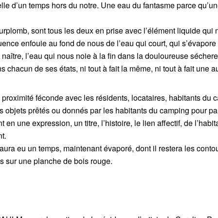
 celle d’un temps hors du notre. Une eau du fantasme parce qu’u
plomb, sont tous les deux en prise avec l’élément liquide qui 
luence enfouie au fond de nous de l’eau qui court, qui s’évapore 
 naître, l’eau qui nous noie à la fin dans la douloureuse sécher
chacun de ses états, ni tout à fait la même, ni tout à fait une au
 proximité féconde avec les résidents, locataires, habitants du
nt les objets prêtés ou donnés par les habitants du camping pour pa
 une expression, un titre, l’histoire, le lien affectif, de l’habi
t.
 aura eu un temps, maintenant évaporé, dont il restera les contou
és sur une planche de bois rouge.