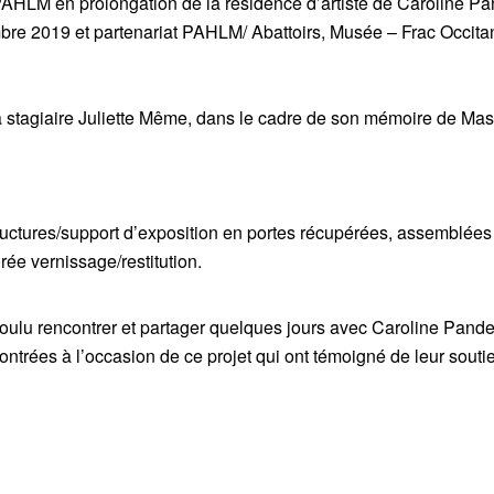
PAHLM en prolongation de la résidence d’artiste de Caroline P
bre 2019 et partenariat PAHLM/ Abattoirs, Musée – Frac Occita
la stagiaire Juliette Même, dans le cadre de son mémoire de Maste
ructures/support d’exposition en portes récupérées, assemblées 
irée vernissage/restitution.
lu rencontrer et partager quelques jours avec Caroline Pandelé
ntrées à l’occasion de ce projet qui ont témoigné de leur soutie