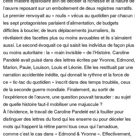
cette matière épistolaire afin de déceler la richesse et la nature de
l’œuvre reposant sur un emboitement de deux registres narratifs.
Le premier renvoyait au « roulis » vécus au quotidien par chacun :
les sept protagonistes parlaient d’alimentation, de budgets
difficiles à boucler, de leurs déplacements journaliers, ils
révélaient des facettes plus ou moins avouables et ils s’aimaient
aussi. Le second évoquait ce qui saisit les individus de façon plus
ou moins autoritaire : la « main invisible » de l’Histoire. Caroline
Pandelé avait puisé dans des lettres écrites par Yvonne, Edmond,
Marion, Paule, Louison, Louis et Léonie. Elle les restituait par une
narration accidentée inédite, qui donnait le rythme et la force de
ce « tic-tac du quotidien » inscrit dans des temps troublés, ceux
de la seconde guerre mondiale. Finalement, au sortir de
l’expérience de l’œuvre, une question pouvait tarauder : au sujet
de quelle histoire faut-il mobiliser une majuscule ?
À l’évidence, le travail de Caroline Pandelé est à fouiller pour
distinguer des lettres du fond qui les enserre ou pour déceler les
mots qui frappent la rétine parmi tous ceux qui l’amadoue,
comme c’est le cas dans « Edmond & Yvonne ». Effectivement,